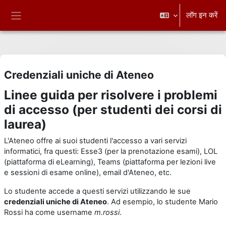
छोड़ कर मुख्य सामग्री पर जाएं
लॉग इन करें
साइड तालिका
Credenziali uniche di Ateneo
Linee guida per risolvere i problemi
di accesso (per studenti dei corsi di
laurea)
L'Ateneo offre ai suoi studenti l'accesso a vari servizi
informatici, fra questi: Esse3 (per la prenotazione esami), LOL
(piattaforma di eLearning), Teams (piattaforma per lezioni live
e sessioni di esame online), email d'Ateneo, etc.
Lo studente accede a questi servizi utilizzando le sue
credenziali uniche di Ateneo
. Ad esempio, lo studente Mario
Rossi ha come username
m.rossi
.