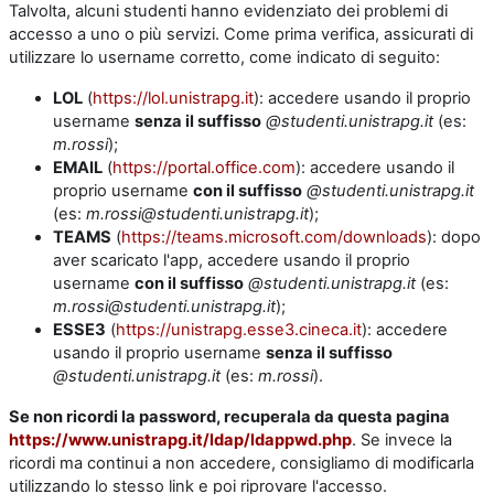
Talvolta, alcuni studenti hanno evidenziato dei problemi di
accesso a uno o più servizi. Come prima verifica, assicurati di
utilizzare lo username corretto, come indicato di seguito:
LOL
(
https://lol.unistrapg.it
): accedere usando il proprio
username
senza il suffisso
@studenti.unistrapg.it
(es:
m.rossi
);
EMAIL
(
https://portal.office.com
): accedere usando il
proprio username
con il suffisso
@studenti.unistrapg.it
(es:
m.rossi@studenti.unistrapg.it
);
TEAMS
(
https://teams.microsoft.com/downloads
): dopo
aver scaricato l'app, accedere usando il proprio
username
con il suffisso
@studenti.unistrapg.it
(es:
m.rossi@studenti.unistrapg.it
);
ESSE3
(
https://unistrapg.esse3.cineca.it
): accedere
usando il proprio username
senza il suffisso
@studenti.unistrapg.it
(es:
m.rossi
).
Se non ricordi la password, recuperala da questa pagina
https://www.unistrapg.it/ldap/ldappwd.php
. Se invece la
ricordi ma continui a non accedere, consigliamo di modificarla
utilizzando lo stesso link e poi riprovare l'accesso.