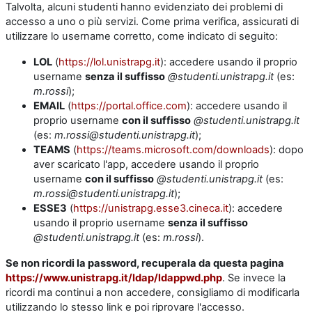
Talvolta, alcuni studenti hanno evidenziato dei problemi di
accesso a uno o più servizi. Come prima verifica, assicurati di
utilizzare lo username corretto, come indicato di seguito:
LOL
(
https://lol.unistrapg.it
): accedere usando il proprio
username
senza il suffisso
@studenti.unistrapg.it
(es:
m.rossi
);
EMAIL
(
https://portal.office.com
): accedere usando il
proprio username
con il suffisso
@studenti.unistrapg.it
(es:
m.rossi@studenti.unistrapg.it
);
TEAMS
(
https://teams.microsoft.com/downloads
): dopo
aver scaricato l'app, accedere usando il proprio
username
con il suffisso
@studenti.unistrapg.it
(es:
m.rossi@studenti.unistrapg.it
);
ESSE3
(
https://unistrapg.esse3.cineca.it
): accedere
usando il proprio username
senza il suffisso
@studenti.unistrapg.it
(es:
m.rossi
).
Se non ricordi la password, recuperala da questa pagina
https://www.unistrapg.it/ldap/ldappwd.php
. Se invece la
ricordi ma continui a non accedere, consigliamo di modificarla
utilizzando lo stesso link e poi riprovare l'accesso.